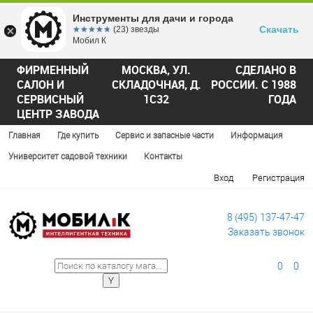
Инструменты для дачи и города
Скачать
☆☆☆☆☆
★★★★★
(23) звезды
Мобил К
ФИРМЕННЫЙ
МОСКВА, УЛ.
СДЕЛАНО В
САЛОН И
СКЛАДОЧНАЯ, Д.
РОССИИ. С 1988
СЕРВИСНЫЙ
1С32
ГОДА
ЦЕНТР ЗАВОДА
Главная
Где купить
Сервис и запасные части
Информация
Университет садовой техники
Контакты
Вход
Регистрация
8 (495) 137-47-47
Заказать звонок
0
0