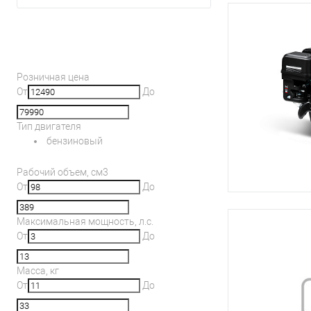
Фильтр по параметрам
Розничная цена
От
До
Тип двигателя
бензиновый
Рабочий объем, см3
От
До
Максимальная мощность, л.с.
От
До
Масса, кг
От
До