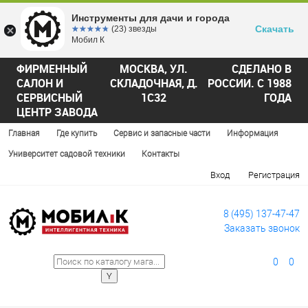
Инструменты для дачи и города
Скачать
☆☆☆☆☆
★★★★★
(23) звезды
Мобил К
ФИРМЕННЫЙ
МОСКВА, УЛ.
СДЕЛАНО В
САЛОН И
СКЛАДОЧНАЯ, Д.
РОССИИ. С 1988
СЕРВИСНЫЙ
1С32
ГОДА
ЦЕНТР ЗАВОДА
Главная
Где купить
Сервис и запасные части
Информация
Университет садовой техники
Контакты
Вход
Регистрация
8 (495) 137-47-47
Заказать звонок
0
0