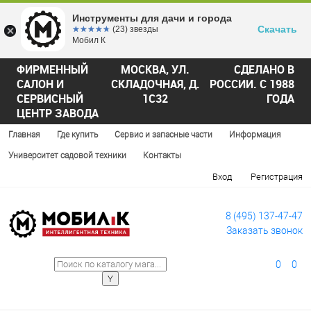
Инструменты для дачи и города
Скачать
☆☆☆☆☆
★★★★★
(23) звезды
Мобил К
ФИРМЕННЫЙ
МОСКВА, УЛ.
СДЕЛАНО В
САЛОН И
СКЛАДОЧНАЯ, Д.
РОССИИ. С 1988
СЕРВИСНЫЙ
1С32
ГОДА
ЦЕНТР ЗАВОДА
Главная
Где купить
Сервис и запасные части
Информация
Университет садовой техники
Контакты
Вход
Регистрация
8 (495) 137-47-47
Заказать звонок
0
0