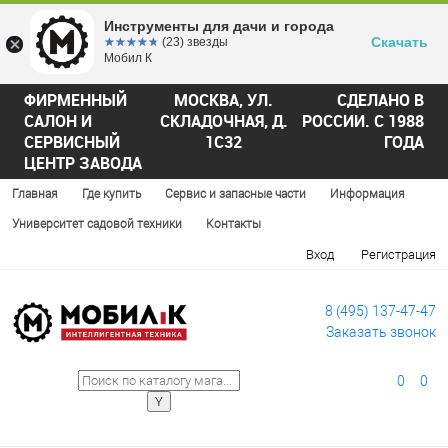
Инструменты для дачи и города
Скачать
☆☆☆☆☆
★★★★★
(23) звезды
Мобил К
ФИРМЕННЫЙ
МОСКВА, УЛ.
СДЕЛАНО В
САЛОН И
СКЛАДОЧНАЯ, Д.
РОССИИ. С 1988
СЕРВИСНЫЙ
1С32
ГОДА
ЦЕНТР ЗАВОДА
Главная
Где купить
Сервис и запасные части
Информация
Университет садовой техники
Контакты
Вход
Регистрация
8 (495) 137-47-47
Заказать звонок
0
0