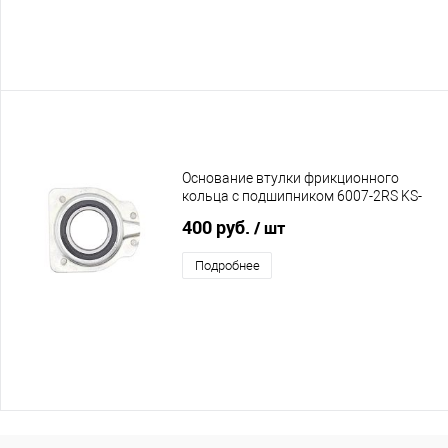
Основание втулки фрикционного
кольца с подшипником 6007-2RS KS-
53, KS-56, KS-56E, KS-62, KS-62E, C55
400 руб.
/ шт
Подробнее