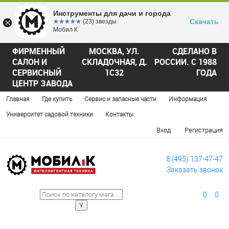
Инструменты для дачи и города
Скачать
☆☆☆☆☆
★★★★★
(23) звезды
Мобил К
ФИРМЕННЫЙ
МОСКВА, УЛ.
СДЕЛАНО В
САЛОН И
СКЛАДОЧНАЯ, Д.
РОССИИ. С 1988
СЕРВИСНЫЙ
1С32
ГОДА
ЦЕНТР ЗАВОДА
Главная
Где купить
Сервис и запасные части
Информация
Университет садовой техники
Контакты
Вход
Регистрация
8 (495) 137-47-47
Заказать звонок
0
0