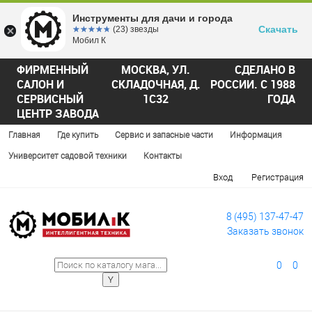
Инструменты для дачи и города
Скачать
☆☆☆☆☆
★★★★★
(23) звезды
Мобил К
ФИРМЕННЫЙ
МОСКВА, УЛ.
СДЕЛАНО В
САЛОН И
СКЛАДОЧНАЯ, Д.
РОССИИ. С 1988
СЕРВИСНЫЙ
1С32
ГОДА
ЦЕНТР ЗАВОДА
Главная
Где купить
Сервис и запасные части
Информация
Университет садовой техники
Контакты
Вход
Регистрация
8 (495) 137-47-47
Заказать звонок
0
0