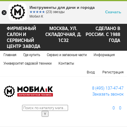
Инструменты для дачи и города
Скачать
☆☆☆☆☆
★★★★★
(23) звезды
Мобил К
ФИРМЕННЫЙ
МОСКВА, УЛ.
СДЕЛАНО В
САЛОН И
СКЛАДОЧНАЯ, Д.
РОССИИ. С 1988
СЕРВИСНЫЙ
1С32
ГОДА
ЦЕНТР ЗАВОДА
Главная
Где купить
Сервис и запасные части
Информация
Университет садовой техники
Контакты
Вход
Регистрация
8 (495) 137-47-47
Заказать звонок
0
0