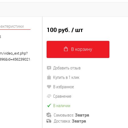
рактеристики
100 руб.
/ шт
5
В корзину
om/video_ext.php?
8896&id=456239021&hd=2
Добавить отзыв
Купить в 1 клик
В избранное
Сравнение
В наличии
Самовывоз:
Завтра
Доставка:
Завтра