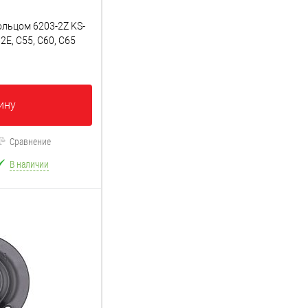
льцом 6203-2Z KS-
62E, C55, C60, C65
ину
Сравнение
В наличии