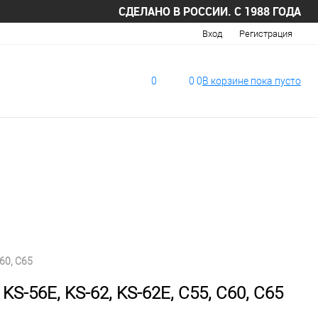
СДЕЛАНО В РОССИИ. С 1988 ГОДА
Вход
Регистрация
0
0
0
В корзине
пока
пусто
60, C65
KS-56E, KS-62, KS-62E, C55, C60, C65