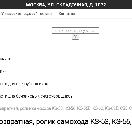
МОСКВА, УЛ. СКЛАДОЧНАЯ, Д. 1С32
Университет садовой техники
Контакты
раница
ики
асти для снегоуборщиков
асти для бензиновых снегоуборщиков
вратная, ролик самохода KS-53, KS-56, KS-56E, KS-62, KS-62E, C55, C
звратная, ролик самохода KS-53, KS-56, 