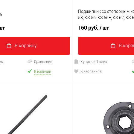
Подшипник со стопорным ко
5
53, KS-56, KS-56E, KS-62, KS-
160 руб.
 шт
/ шт
В корзину
В корз
ик
Сравнение
Купить в 1 клик
В наличии
В избранное