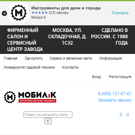
Инструменты для дачи и города
Скачать
☆☆☆☆☆
★★★★★
(23) звезды
Мобил К
ФИРМЕННЫЙ
МОСКВА, УЛ.
СДЕЛАНО В
САЛОН И
СКЛАДОЧНАЯ, Д.
РОССИИ. С 1988
СЕРВИСНЫЙ
1С32
ГОДА
ЦЕНТР ЗАВОДА
Главная
Где купить
Сервис и запасные части
Информация
Университет садовой техники
Контакты
Вход
Регистрация
8 (495) 137-47-47
Заказать звонок
0
0