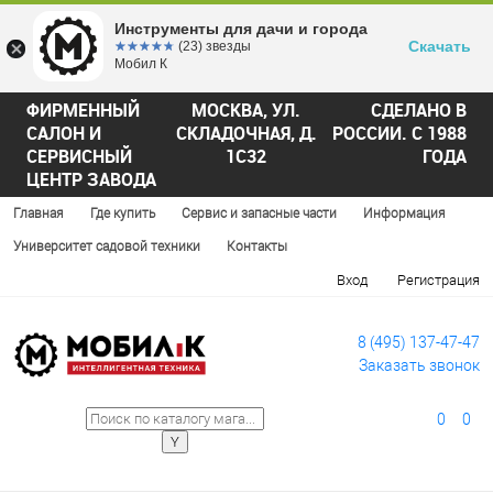
Инструменты для дачи и города
Скачать
☆☆☆☆☆
★★★★★
(23) звезды
Мобил К
ФИРМЕННЫЙ
МОСКВА, УЛ.
СДЕЛАНО В
САЛОН И
СКЛАДОЧНАЯ, Д.
РОССИИ. С 1988
СЕРВИСНЫЙ
1С32
ГОДА
ЦЕНТР ЗАВОДА
Главная
Где купить
Сервис и запасные части
Информация
Университет садовой техники
Контакты
Вход
Регистрация
8 (495) 137-47-47
Заказать звонок
0
0