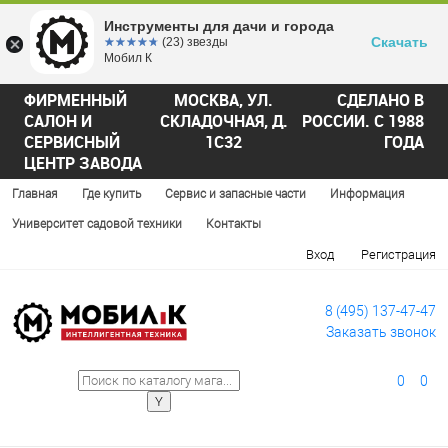
Инструменты для дачи и города
Скачать
☆☆☆☆☆
★★★★★
(23) звезды
Мобил К
ФИРМЕННЫЙ
МОСКВА, УЛ.
СДЕЛАНО В
САЛОН И
СКЛАДОЧНАЯ, Д.
РОССИИ. С 1988
СЕРВИСНЫЙ
1С32
ГОДА
ЦЕНТР ЗАВОДА
Главная
Где купить
Сервис и запасные части
Информация
Университет садовой техники
Контакты
Вход
Регистрация
8 (495) 137-47-47
Заказать звонок
0
0