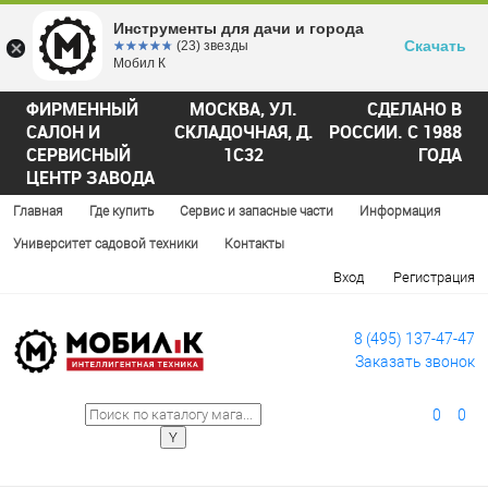
Инструменты для дачи и города
Скачать
☆☆☆☆☆
★★★★★
(23) звезды
Мобил К
ФИРМЕННЫЙ
МОСКВА, УЛ.
СДЕЛАНО В
САЛОН И
СКЛАДОЧНАЯ, Д.
РОССИИ. С 1988
СЕРВИСНЫЙ
1С32
ГОДА
ЦЕНТР ЗАВОДА
Главная
Где купить
Сервис и запасные части
Информация
Университет садовой техники
Контакты
Вход
Регистрация
8 (495) 137-47-47
Заказать звонок
0
0