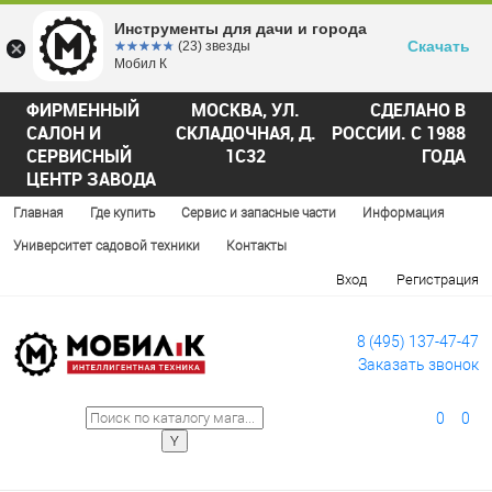
Инструменты для дачи и города
Скачать
☆☆☆☆☆
★★★★★
(23) звезды
Мобил К
ФИРМЕННЫЙ
МОСКВА, УЛ.
СДЕЛАНО В
САЛОН И
СКЛАДОЧНАЯ, Д.
РОССИИ. С 1988
СЕРВИСНЫЙ
1С32
ГОДА
ЦЕНТР ЗАВОДА
Главная
Где купить
Сервис и запасные части
Информация
Университет садовой техники
Контакты
Вход
Регистрация
8 (495) 137-47-47
Заказать звонок
0
0