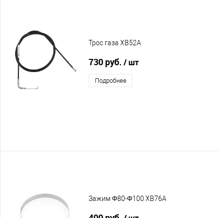
Трос газа XB52A
730 руб.
/ шт
Подробнее
Зажим Φ80-Φ100 XB76A
400 руб.
/ шт