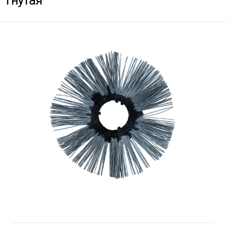
гнутая