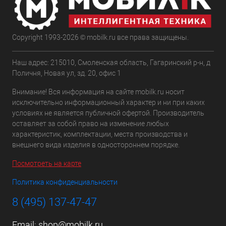
Copyright 1993-2026 © mobilk.ru все права защищены.
Наш адрес: 215010, Смоленская область, Гагаринский р-н, д
Поличня, Новая ул, зд. 20, офис 1
Внимание! Вся информация на сайте mobilk.ru носит
исключительно информационный характер и ни при каких
условиях не является публичной офертой. Производитель
оставляет за собой право на изменение любых
характеристик, комплектации, места производства и
внешнего вида изделия в одностороннем порядке.
Посмотреть на карте
Политика конфиденциальности
8 (495) 137-47-47
Email:
shop@mobilk.ru