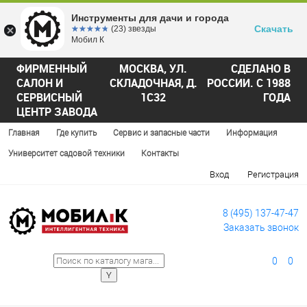
Инструменты для дачи и города
Скачать
☆☆☆☆☆
★★★★★
(23) звезды
Мобил К
ФИРМЕННЫЙ
МОСКВА, УЛ.
СДЕЛАНО В
САЛОН И
СКЛАДОЧНАЯ, Д.
РОССИИ. С 1988
СЕРВИСНЫЙ
1С32
ГОДА
ЦЕНТР ЗАВОДА
Главная
Где купить
Сервис и запасные части
Информация
Университет садовой техники
Контакты
Вход
Регистрация
8 (495) 137-47-47
Заказать звонок
0
0