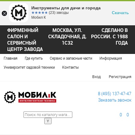
Инструменты для дачи и города
Скачать
☆☆☆☆☆
★★★★★
(23) звезды
Мобил К
ФИРМЕННЫЙ
МОСКВА, УЛ.
СДЕЛАНО В
САЛОН И
СКЛАДОЧНАЯ, Д.
РОССИИ. С 1988
СЕРВИСНЫЙ
1С32
ГОДА
ЦЕНТР ЗАВОДА
Главная
Где купить
Сервис и запасные части
Информация
Университет садовой техники
Контакты
Вход
Регистрация
8 (495) 137-47-47
Заказать звонок
0
0