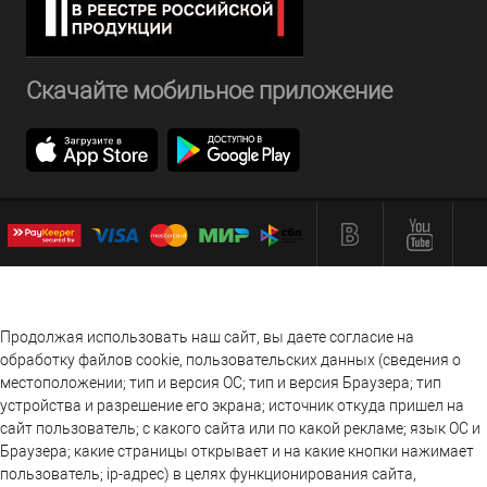
Скачайте мобильное приложение
Продолжая использовать наш сайт, вы даете согласие на
обработку файлов cookie, пользовательских данных (сведения о
местоположении; тип и версия ОС; тип и версия Браузера; тип
устройства и разрешение его экрана; источник откуда пришел на
сайт пользователь; с какого сайта или по какой рекламе; язык ОС и
Браузера; какие страницы открывает и на какие кнопки нажимает
пользователь; ip-адрес) в целях функционирования сайта,