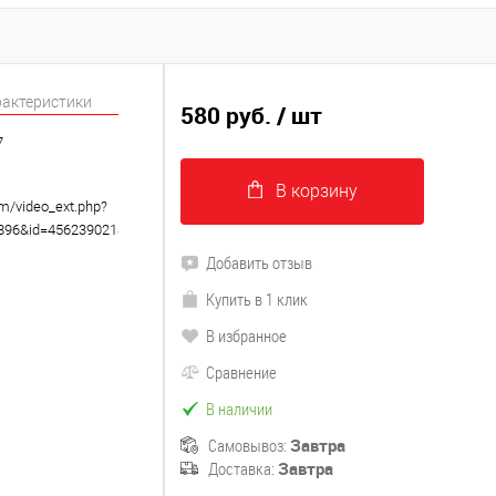
рактеристики
580 руб.
/ шт
7
В корзину
om/video_ext.php?
8896&id=456239021&hd=2
Добавить отзыв
Купить в 1 клик
В избранное
Сравнение
В наличии
Самовывоз:
Завтра
Доставка:
Завтра