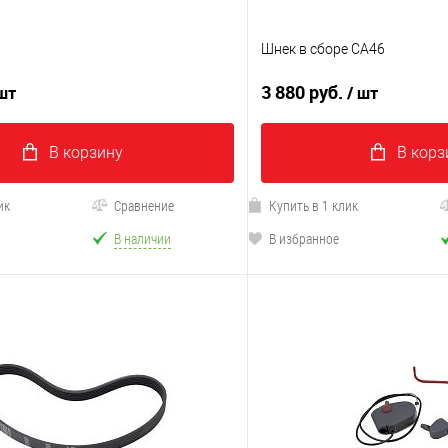
4
Шнек в сборе CA46
3 880 руб.
 шт
/ шт
В корзину
В корз
ик
Сравнение
Купить в 1 клик
В наличии
В избранное