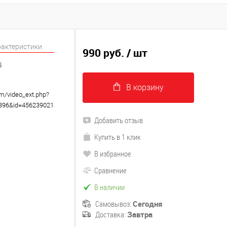
рактеристики
990 руб.
/ шт
5
В корзину
om/video_ext.php?
8896&id=456239021&hd=2
Добавить отзыв
Купить в 1 клик
В избранное
Сравнение
В наличии
Самовывоз:
Сегодня
Доставка:
Завтра