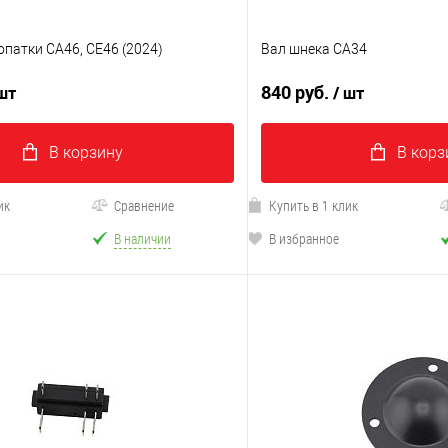
патки CA46, CE46 (2024)
Вал шнека CA34
840 руб.
 шт
/ шт
В корзину
В корз
ик
Сравнение
Купить в 1 клик
В наличии
В избранное