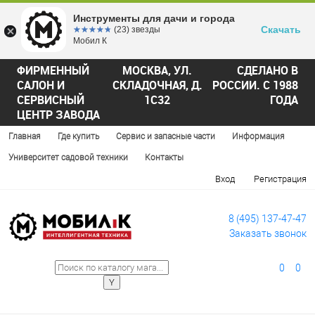
Инструменты для дачи и города
Скачать
☆☆☆☆☆
★★★★★
(23) звезды
Мобил К
ФИРМЕННЫЙ
МОСКВА, УЛ.
СДЕЛАНО В
САЛОН И
СКЛАДОЧНАЯ, Д.
РОССИИ. С 1988
СЕРВИСНЫЙ
1С32
ГОДА
ЦЕНТР ЗАВОДА
Главная
Где купить
Сервис и запасные части
Информация
Университет садовой техники
Контакты
Вход
Регистрация
8 (495) 137-47-47
Заказать звонок
0
0