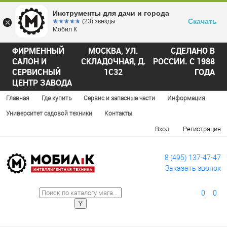
Инструменты для дачи и города
Скачать
☆☆☆☆☆
★★★★★
(23) звезды
Мобил К
ФИРМЕННЫЙ
МОСКВА, УЛ.
СДЕЛАНО В
САЛОН И
СКЛАДОЧНАЯ, Д.
РОССИИ. С 1988
СЕРВИСНЫЙ
1С32
ГОДА
ЦЕНТР ЗАВОДА
Главная
Где купить
Сервис и запасные части
Информация
Университет садовой техники
Контакты
Вход
Регистрация
8 (495) 137-47-47
Заказать звонок
0
0