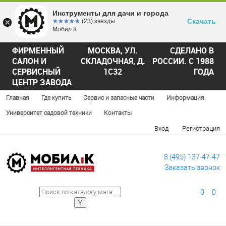
Инструменты для дачи и города
Скачать
☆☆☆☆☆
★★★★★
(23) звезды
Мобил К
ФИРМЕННЫЙ
МОСКВА, УЛ.
СДЕЛАНО В
САЛОН И
СКЛАДОЧНАЯ, Д.
РОССИИ. С 1988
СЕРВИСНЫЙ
1С32
ГОДА
ЦЕНТР ЗАВОДА
Главная
Где купить
Сервис и запасные части
Информация
Университет садовой техники
Контакты
Вход
Регистрация
8 (495) 137-47-47
Заказать звонок
0
0