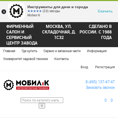
Инструменты для дачи и города
Скачать
☆☆☆☆☆
★★★★★
(23) звезды
Мобил К
ФИРМЕННЫЙ
МОСКВА, УЛ.
СДЕЛАНО В
САЛОН И
СКЛАДОЧНАЯ, Д.
РОССИИ. С 1988
СЕРВИСНЫЙ
1С32
ГОДА
ЦЕНТР ЗАВОДА
Главная
Где купить
Сервис и запасные части
Информация
Университет садовой техники
Контакты
Вход
Регистрация
8 (495) 137-47-47
Заказать звонок
0
0