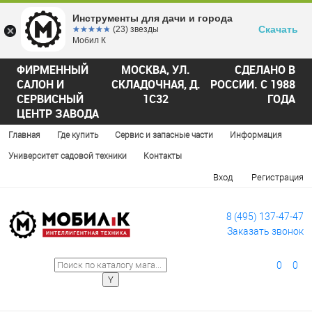
Инструменты для дачи и города
Скачать
☆☆☆☆☆
★★★★★
(23) звезды
Мобил К
ФИРМЕННЫЙ
МОСКВА, УЛ.
СДЕЛАНО В
САЛОН И
СКЛАДОЧНАЯ, Д.
РОССИИ. С 1988
СЕРВИСНЫЙ
1С32
ГОДА
ЦЕНТР ЗАВОДА
Главная
Где купить
Сервис и запасные части
Информация
Университет садовой техники
Контакты
Вход
Регистрация
8 (495) 137-47-47
Заказать звонок
0
0