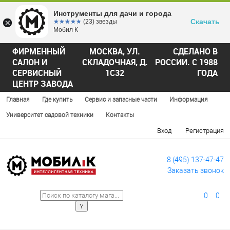
Инструменты для дачи и города
Скачать
☆☆☆☆☆
★★★★★
(23) звезды
Мобил К
ФИРМЕННЫЙ
МОСКВА, УЛ.
СДЕЛАНО В
САЛОН И
СКЛАДОЧНАЯ, Д.
РОССИИ. С 1988
СЕРВИСНЫЙ
1С32
ГОДА
ЦЕНТР ЗАВОДА
Главная
Где купить
Сервис и запасные части
Информация
Университет садовой техники
Контакты
Вход
Регистрация
8 (495) 137-47-47
Заказать звонок
0
0