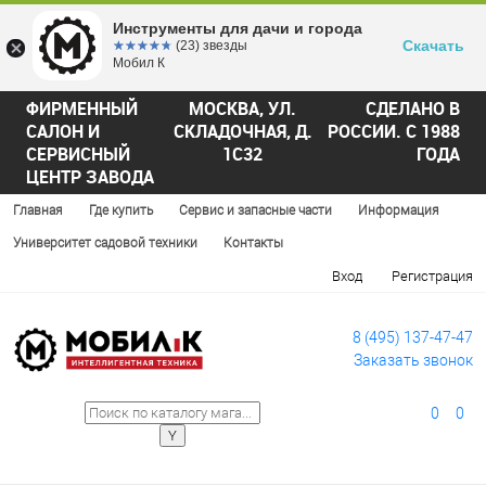
Инструменты для дачи и города
Скачать
☆☆☆☆☆
★★★★★
(23) звезды
Мобил К
ФИРМЕННЫЙ
МОСКВА, УЛ.
СДЕЛАНО В
САЛОН И
СКЛАДОЧНАЯ, Д.
РОССИИ. С 1988
СЕРВИСНЫЙ
1С32
ГОДА
ЦЕНТР ЗАВОДА
Главная
Где купить
Сервис и запасные части
Информация
Университет садовой техники
Контакты
Вход
Регистрация
8 (495) 137-47-47
Заказать звонок
0
0