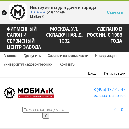
Инструменты для дачи и города
Скачать
☆☆☆☆☆
★★★★★
(23) звезды
Мобил К
ФИРМЕННЫЙ
МОСКВА, УЛ.
СДЕЛАНО В
САЛОН И
СКЛАДОЧНАЯ, Д.
РОССИИ. С 1988
СЕРВИСНЫЙ
1С32
ГОДА
ЦЕНТР ЗАВОДА
Главная
Где купить
Сервис и запасные части
Информация
Университет садовой техники
Контакты
Вход
Регистрация
8 (495) 137-47-47
Заказать звонок
0
0