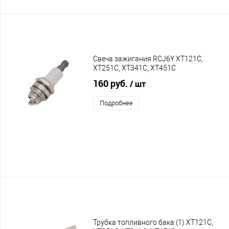
Свеча зажигания RCJ6Y XT121C,
XT251C, XT341C, XT451C
160 руб.
/ шт
Подробнее
Трубка топливного бака (1) XT121C,