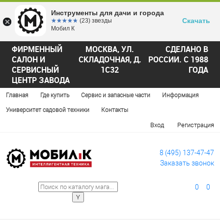
Инструменты для дачи и города
Скачать
☆☆☆☆☆
★★★★★
(23) звезды
Мобил К
ФИРМЕННЫЙ
МОСКВА, УЛ.
СДЕЛАНО В
САЛОН И
СКЛАДОЧНАЯ, Д.
РОССИИ. С 1988
СЕРВИСНЫЙ
1С32
ГОДА
ЦЕНТР ЗАВОДА
Главная
Где купить
Сервис и запасные части
Информация
Университет садовой техники
Контакты
Вход
Регистрация
8 (495) 137-47-47
Заказать звонок
0
0