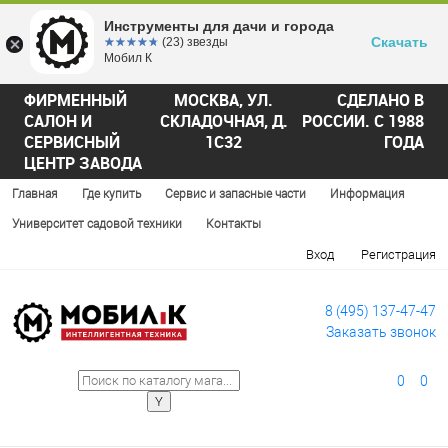
Инструменты для дачи и города
Скачать
☆☆☆☆☆
★★★★★
(23) звезды
Мобил К
ФИРМЕННЫЙ
МОСКВА, УЛ.
СДЕЛАНО В
САЛОН И
СКЛАДОЧНАЯ, Д.
РОССИИ. С 1988
СЕРВИСНЫЙ
1С32
ГОДА
ЦЕНТР ЗАВОДА
Главная
Где купить
Сервис и запасные части
Информация
Университет садовой техники
Контакты
Вход
Регистрация
8 (495) 137-47-47
Заказать звонок
0
0