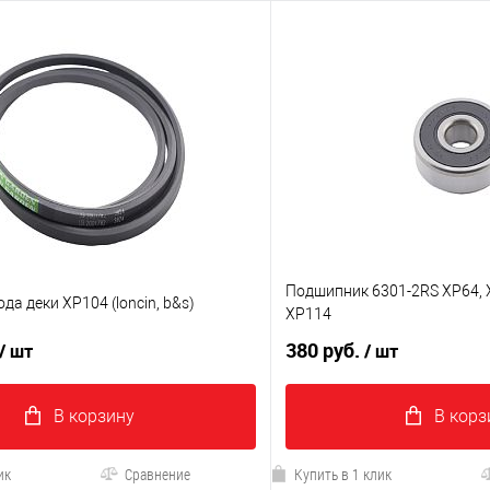
Подшипник 6301-2RS XP64, X
да деки XP104 (loncin, b&s)
XP114
380 руб.
/ шт
/ шт
В корзину
В корз
ик
Сравнение
Купить в 1 клик