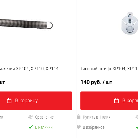
яжения XP104, XP110, XP114
Тяговый штифт XP104, XP11
140 руб.
 шт
/ шт
В корзину
В корз
ик
Сравнение
Купить в 1 клик
В наличии
В избранное