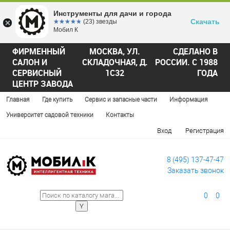
Инструменты для дачи и города
Скачать
☆☆☆☆☆
★★★★★
(23) звезды
Мобил К
ФИРМЕННЫЙ
МОСКВА, УЛ.
СДЕЛАНО В
САЛОН И
СКЛАДОЧНАЯ, Д.
РОССИИ. С 1988
СЕРВИСНЫЙ
1С32
ГОДА
ЦЕНТР ЗАВОДА
Главная
Где купить
Сервис и запасные части
Информация
Университет садовой техники
Контакты
Вход
Регистрация
8 (495) 137-47-47
Заказать звонок
0
0