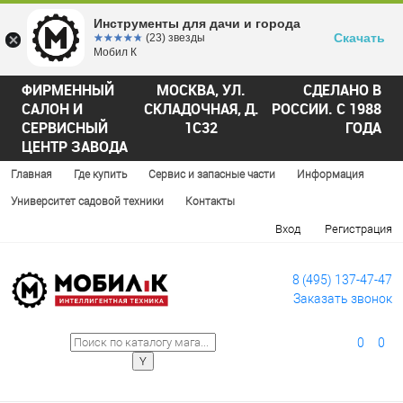
Инструменты для дачи и города
Скачать
☆☆☆☆☆
★★★★★
(23) звезды
Мобил К
ФИРМЕННЫЙ
МОСКВА, УЛ.
СДЕЛАНО В
САЛОН И
СКЛАДОЧНАЯ, Д.
РОССИИ. С 1988
СЕРВИСНЫЙ
1С32
ГОДА
ЦЕНТР ЗАВОДА
Главная
Где купить
Сервис и запасные части
Информация
Университет садовой техники
Контакты
Вход
Регистрация
8 (495) 137-47-47
Заказать звонок
0
0