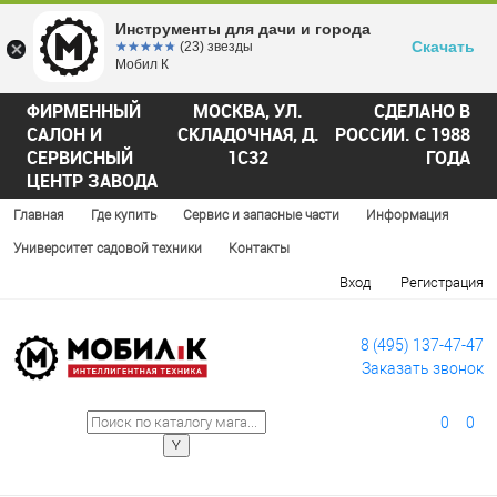
Инструменты для дачи и города
Скачать
☆☆☆☆☆
★★★★★
(23) звезды
Мобил К
ФИРМЕННЫЙ
МОСКВА, УЛ.
СДЕЛАНО В
САЛОН И
СКЛАДОЧНАЯ, Д.
РОССИИ. С 1988
СЕРВИСНЫЙ
1С32
ГОДА
ЦЕНТР ЗАВОДА
Главная
Где купить
Сервис и запасные части
Информация
Университет садовой техники
Контакты
Вход
Регистрация
8 (495) 137-47-47
Заказать звонок
0
0