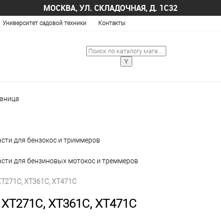
МОСКВА, УЛ. СКЛАДОЧНАЯ, Д. 1С32
Университет садовой техники
Контакты
раница
сти для бензокос и триммеров
асти для бензиновых мотокос и треммеров
XT271C, XT361C, XT471C
 XT271C, XT361C, XT471C