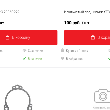
2C 20060292
Игольчатый подшипник XT
100 руб.
 шт
/ шт
В корзину
В корз
ик
Сравнение
Купить в 1 клик
В наличии
В избранное