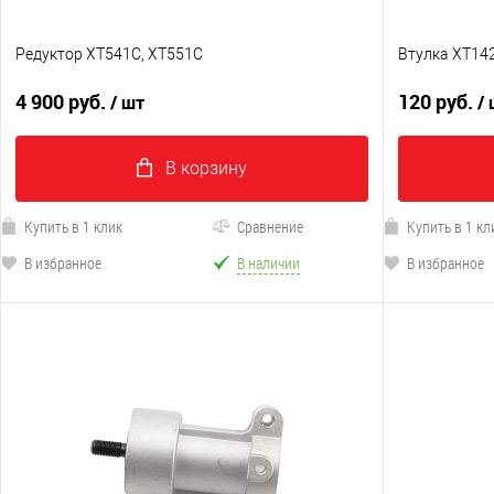
Редуктор XT541C, XT551C
Втулка XT14
4 900 руб.
120 руб.
/ шт
/
В корзину
Купить в 1 клик
Сравнение
Купить в 1 кл
В избранное
В наличии
В избранное