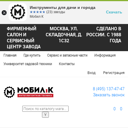
Инструменты для дачи и города
Скачать
☆☆☆☆☆
★★★★★
(23) звезды
Мобил К
ФИРМЕННЫЙ
МОСКВА, УЛ.
СДЕЛАНО В
САЛОН И
СКЛАДОЧНАЯ, Д.
РОССИИ. С 1988
СЕРВИСНЫЙ
1С32
ГОДА
ЦЕНТР ЗАВОДА
Главная
Где купить
Сервис и запасные части
Информация
Университет садовой техники
Контакты
Вход
Регистрация
8 (495) 137-47-47
Заказать звонок
0
0