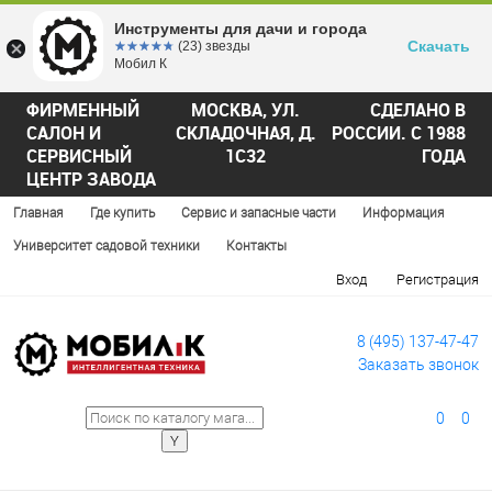
Инструменты для дачи и города
Скачать
☆☆☆☆☆
★★★★★
(23) звезды
Мобил К
ФИРМЕННЫЙ
МОСКВА, УЛ.
СДЕЛАНО В
САЛОН И
СКЛАДОЧНАЯ, Д.
РОССИИ. С 1988
СЕРВИСНЫЙ
1С32
ГОДА
ЦЕНТР ЗАВОДА
Главная
Где купить
Сервис и запасные части
Информация
Университет садовой техники
Контакты
Вход
Регистрация
8 (495) 137-47-47
Заказать звонок
0
0