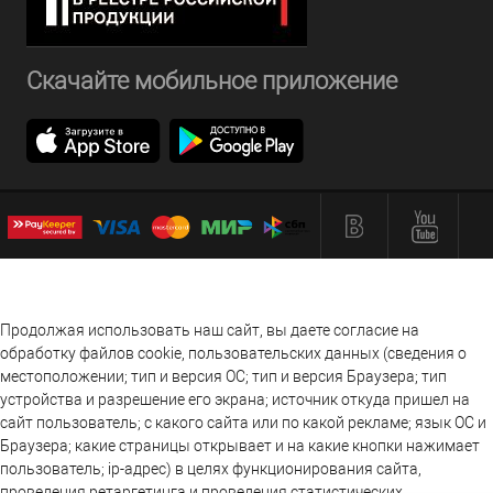
Скачайте мобильное приложение
Продолжая использовать наш сайт, вы даете согласие на
обработку файлов cookie, пользовательских данных (сведения о
местоположении; тип и версия ОС; тип и версия Браузера; тип
устройства и разрешение его экрана; источник откуда пришел на
сайт пользователь; с какого сайта или по какой рекламе; язык ОС и
Браузера; какие страницы открывает и на какие кнопки нажимает
пользователь; ip-адрес) в целях функционирования сайта,
проведения ретаргетинга и проведения статистических