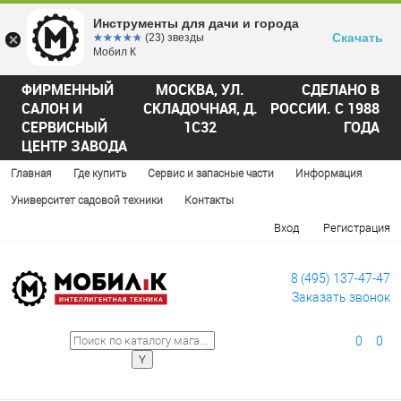
Инструменты для дачи и города
Скачать
☆☆☆☆☆
★★★★★
(23) звезды
Мобил К
ФИРМЕННЫЙ
МОСКВА, УЛ.
СДЕЛАНО В
САЛОН И
СКЛАДОЧНАЯ, Д.
РОССИИ. С 1988
СЕРВИСНЫЙ
1С32
ГОДА
ЦЕНТР ЗАВОДА
Главная
Где купить
Сервис и запасные части
Информация
Университет садовой техники
Контакты
Вход
Регистрация
8 (495) 137-47-47
Заказать звонок
0
0