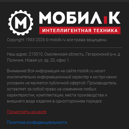
Copyright 1993-2026 © mobilk.ru все права защищены.
Наш адрес: 215010, Смоленская область, Гагаринский р-н, д
Поличня, Новая ул, зд. 20, офис 1
Внимание! Вся информация на сайте mobilk.ru носит
исключительно информационный характер и ни при каких
условиях не является публичной офертой. Производитель
оставляет за собой право на изменение любых
характеристик, комплектации, места производства и
внешнего вида изделия в одностороннем порядке.
Посмотреть на карте
Политика конфиденциальности