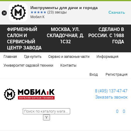
Инструменты для дачи и города
Скачать
☆☆☆☆☆
★★★★★
(23) звезды
Мобил К
ФИРМЕННЫЙ
МОСКВА, УЛ.
СДЕЛАНО В
САЛОН И
СКЛАДОЧНАЯ, Д.
РОССИИ. С 1988
СЕРВИСНЫЙ
1С32
ГОДА
ЦЕНТР ЗАВОДА
Главная
Где купить
Сервис и запасные части
Информация
Университет садовой техники
Контакты
Вход
Регистрация
8 (495) 137-47-47
Заказать звонок
0
0