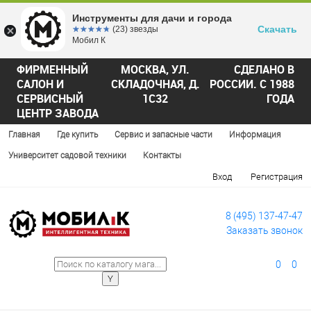
Инструменты для дачи и города
Скачать
☆☆☆☆☆
★★★★★
(23) звезды
Мобил К
ФИРМЕННЫЙ
МОСКВА, УЛ.
СДЕЛАНО В
САЛОН И
СКЛАДОЧНАЯ, Д.
РОССИИ. С 1988
СЕРВИСНЫЙ
1С32
ГОДА
ЦЕНТР ЗАВОДА
Главная
Где купить
Сервис и запасные части
Информация
Университет садовой техники
Контакты
Вход
Регистрация
8 (495) 137-47-47
Заказать звонок
0
0