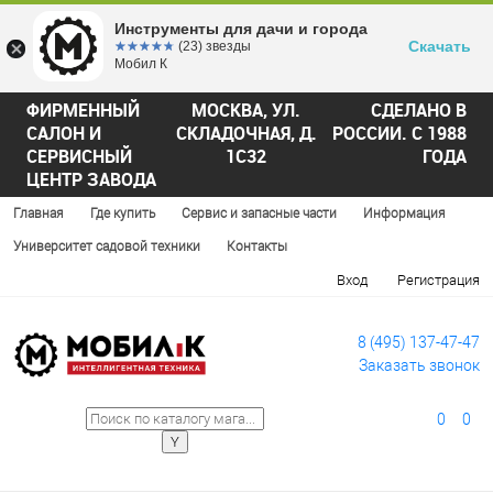
Инструменты для дачи и города
Скачать
☆☆☆☆☆
★★★★★
(23) звезды
Мобил К
ФИРМЕННЫЙ
МОСКВА, УЛ.
СДЕЛАНО В
САЛОН И
СКЛАДОЧНАЯ, Д.
РОССИИ. С 1988
СЕРВИСНЫЙ
1С32
ГОДА
ЦЕНТР ЗАВОДА
Главная
Где купить
Сервис и запасные части
Информация
Университет садовой техники
Контакты
Вход
Регистрация
8 (495) 137-47-47
Заказать звонок
0
0