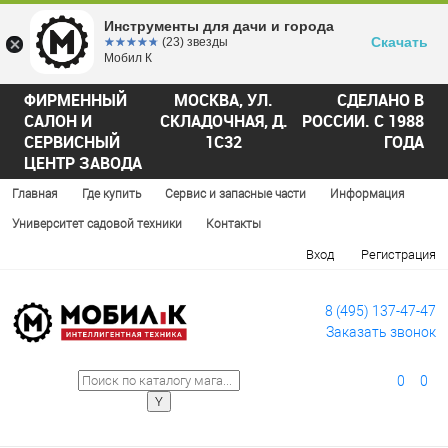
Инструменты для дачи и города
Скачать
☆☆☆☆☆
★★★★★
(23) звезды
Мобил К
ФИРМЕННЫЙ
МОСКВА, УЛ.
СДЕЛАНО В
САЛОН И
СКЛАДОЧНАЯ, Д.
РОССИИ. С 1988
СЕРВИСНЫЙ
1С32
ГОДА
ЦЕНТР ЗАВОДА
Главная
Где купить
Сервис и запасные части
Информация
Университет садовой техники
Контакты
Вход
Регистрация
8 (495) 137-47-47
Заказать звонок
0
0