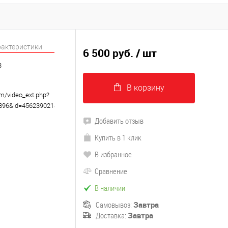
рактеристики
6 500 руб.
/ шт
3
В корзину
om/video_ext.php?
8896&id=456239021&hd=2
Добавить отзыв
Купить в 1 клик
В избранное
Сравнение
В наличии
Самовывоз:
Завтра
Доставка:
Завтра