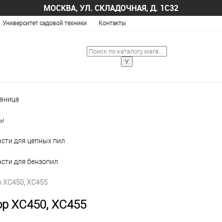
МОСКВА, УЛ. СКЛАДОЧНАЯ, Д. 1С32
Университет садовой техники
Контакты
раница
лы
асти для цепных пил
асти для бензопил
 XC450, XC455
р XC450, XC455