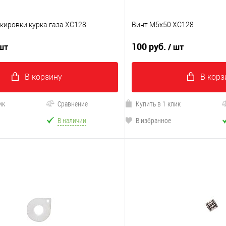
кировки курка газа XC128
Винт M5х50 XC128
100 руб.
 шт
/ шт
В корзину
В корз
ик
Сравнение
Купить в 1 клик
В наличии
В избранное