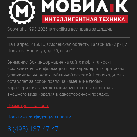
Copyright 1993-2026 © mobilk.ru все права защищены.
Наш адрес: 215010, Смоленская область, Гагаринский р-н, д
Поличня, Новая ул, зд. 20, офис 1
Внимание! Вся информация на сайте mobilk.ru носит
исключительно информационный характер и ни при каких
условиях не является публичной офертой. Производитель
оставляет за собой право на изменение любых
характеристик, комплектации, места производства и
внешнего вида изделия в одностороннем порядке.
Посмотреть на карте
Политика конфиденциальности
8 (495) 137-47-47