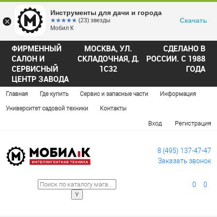
Инструменты для дачи и города
Скачать
☆☆☆☆☆
★★★★★
(23) звезды
Мобил К
ФИРМЕННЫЙ
МОСКВА, УЛ.
СДЕЛАНО В
САЛОН И
СКЛАДОЧНАЯ, Д.
РОССИИ. С 1988
СЕРВИСНЫЙ
1С32
ГОДА
ЦЕНТР ЗАВОДА
Главная
Где купить
Сервис и запасные части
Информация
Университет садовой техники
Контакты
Вход
Регистрация
8 (495) 137-47-47
Заказать звонок
0
0