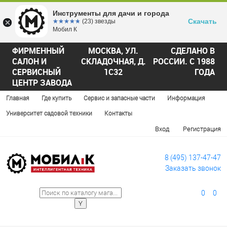
Инструменты для дачи и города
Скачать
☆☆☆☆☆
★★★★★
(23) звезды
Мобил К
ФИРМЕННЫЙ
МОСКВА, УЛ.
СДЕЛАНО В
САЛОН И
СКЛАДОЧНАЯ, Д.
РОССИИ. С 1988
СЕРВИСНЫЙ
1С32
ГОДА
ЦЕНТР ЗАВОДА
Главная
Где купить
Сервис и запасные части
Информация
Университет садовой техники
Контакты
Вход
Регистрация
8 (495) 137-47-47
Заказать звонок
0
0