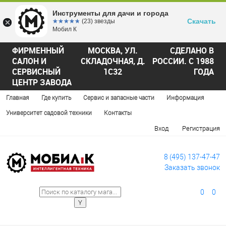
Инструменты для дачи и города
Скачать
☆☆☆☆☆
★★★★★
(23) звезды
Мобил К
ФИРМЕННЫЙ
МОСКВА, УЛ.
СДЕЛАНО В
САЛОН И
СКЛАДОЧНАЯ, Д.
РОССИИ. С 1988
СЕРВИСНЫЙ
1С32
ГОДА
ЦЕНТР ЗАВОДА
Главная
Где купить
Сервис и запасные части
Информация
Университет садовой техники
Контакты
Вход
Регистрация
8 (495) 137-47-47
Заказать звонок
0
0