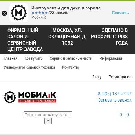
Инструменты для дачи и города
Скачать
☆☆☆☆☆
★★★★★
(23) звезды
Мобил К
ФИРМЕННЫЙ
МОСКВА, УЛ.
СДЕЛАНО В
САЛОН И
СКЛАДОЧНАЯ, Д.
РОССИИ. С 1988
СЕРВИСНЫЙ
1С32
ГОДА
ЦЕНТР ЗАВОДА
Главная
Где купить
Сервис и запасные части
Информация
Университет садовой техники
Контакты
Вход
Регистрация
8 (495) 137-47-47
Заказать звонок
0
0