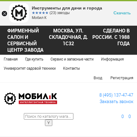
Инструменты для дачи и города
Скачать
☆☆☆☆☆
★★★★★
(23) звезды
Мобил К
ФИРМЕННЫЙ
МОСКВА, УЛ.
СДЕЛАНО В
САЛОН И
СКЛАДОЧНАЯ, Д.
РОССИИ. С 1988
СЕРВИСНЫЙ
1С32
ГОДА
ЦЕНТР ЗАВОДА
Главная
Где купить
Сервис и запасные части
Информация
Университет садовой техники
Контакты
Вход
Регистрация
8 (495) 137-47-47
Заказать звонок
0
0