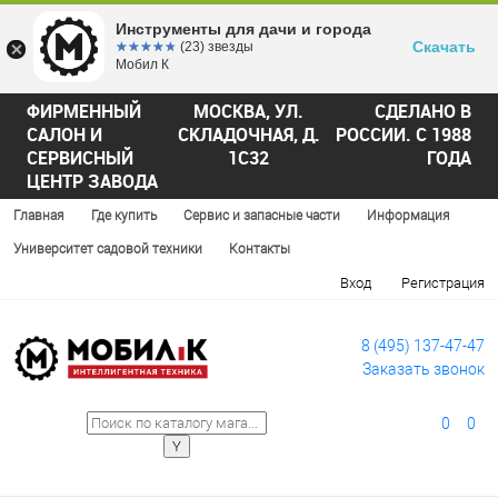
Инструменты для дачи и города
Скачать
☆☆☆☆☆
★★★★★
(23) звезды
Мобил К
ФИРМЕННЫЙ
МОСКВА, УЛ.
СДЕЛАНО В
САЛОН И
СКЛАДОЧНАЯ, Д.
РОССИИ. С 1988
СЕРВИСНЫЙ
1С32
ГОДА
ЦЕНТР ЗАВОДА
Главная
Где купить
Сервис и запасные части
Информация
Университет садовой техники
Контакты
Вход
Регистрация
8 (495) 137-47-47
Заказать звонок
0
0