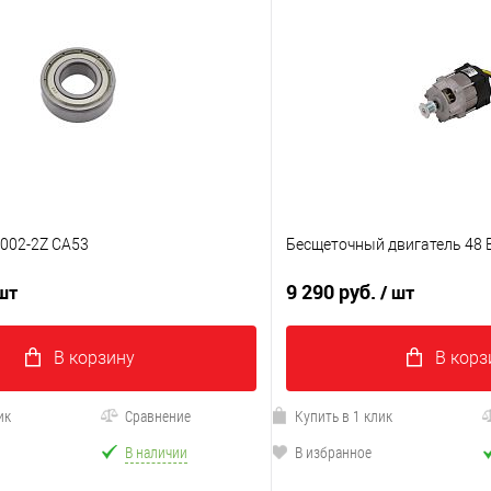
002-2Z CA53
Бесщеточный двигатель 48 
9 290 руб.
 шт
/ шт
В корзину
В корз
ик
Сравнение
Купить в 1 клик
В наличии
В избранное