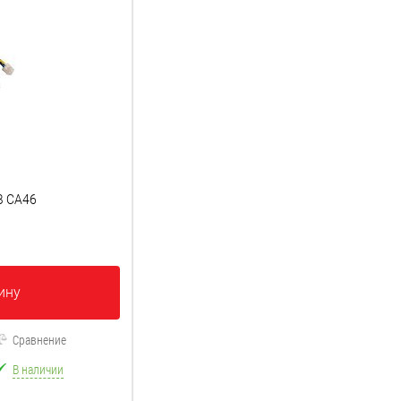
В CA46
ину
Сравнение
В наличии