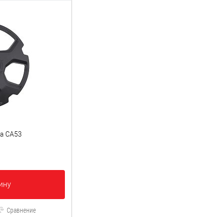
а CA53
ину
Сравнение