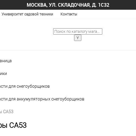
МОСКВА, УЛ. СКЛАДОЧНАЯ, Д. 1С32
Университет садовой техники
Контакты
раница
ики
асти для снегоуборщиков
асти для аккумуляторных снегоуборщиков
ы CA53
ры CA53