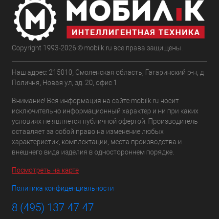
Copyright 1993-2026 © mobilk.ru все права защищены.
Наш адрес: 215010, Смоленская область, Гагаринский р-н, д
Поличня, Новая ул, зд. 20, офис 1
Внимание! Вся информация на сайте mobilk.ru носит
исключительно информационный характер и ни при каких
условиях не является публичной офертой. Производитель
оставляет за собой право на изменение любых
характеристик, комплектации, места производства и
внешнего вида изделия в одностороннем порядке.
Посмотреть на карте
Политика конфиденциальности
8 (495) 137-47-47