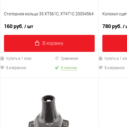
Стопорное кольцо 35 XT361C, XT471C 20054564
Колокол сце
160 руб.
780 руб.
/ шт
/
В корзину
Купить в 1 клик
Сравнение
Купить в 1 кл
В избранное
В наличии
В избранное