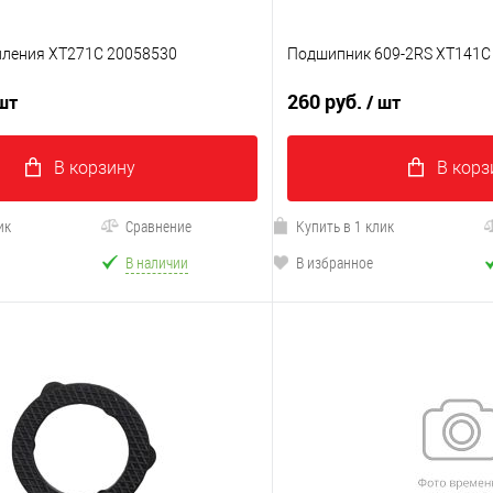
пления XT271C 20058530
Подшипник 609-2RS XT141C
260 руб.
 шт
/ шт
В корзину
В корз
ик
Сравнение
Купить в 1 клик
В наличии
В избранное