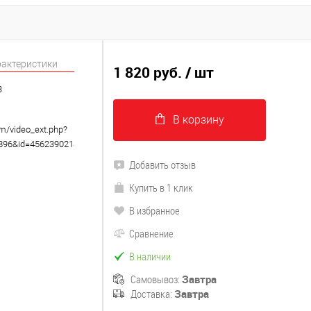
рактеристики
1 820 руб.
/ шт
3
В корзину
om/video_ext.php?
8896&id=456239021&hd=2
Добавить отзыв
Купить в 1 клик
В избранное
Сравнение
В наличии
Самовывоз:
Завтра
Доставка:
Завтра