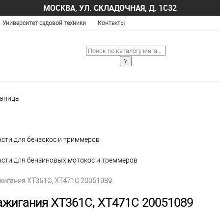
МОСКВА, УЛ. СКЛАДОЧНАЯ, Д. 1С32
Университет садовой техники
Контакты
раница
сти для бензокос и триммеров
асти для бензиновых мотокос и треммеров
жигания XT361C, XT471C 20051089
ажигания XT361C, XT471C 20051089